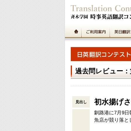
過去問レビュー：第
初水揚げさ
見出し
釧路港に7月9
魚店が競り落と