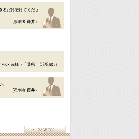
きるだけ避けてくださ
(添削者 藤井）
umPickles様（千葉県 英語講師）
い。
(添削者 藤井）