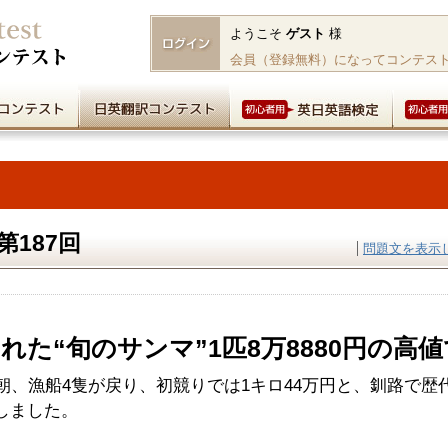
ようこそ
ゲスト
様
会員（登録無料）になってコンテス
187回
問題文を表示
れた“旬のサンマ”1匹8万8880円の高
日朝、漁船4隻が戻り、初競りでは1キロ44万円と、釧路で
しました。