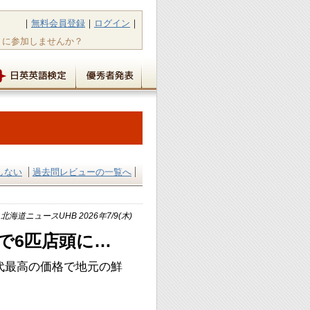
｜
無料会員登録
｜
ログイン
｜
トに参加しませんか？
しない
過去問レビューの一覧へ
北海道ニュースUHB 2026年7/9(木)
値で6匹店頭に…
歴代最高の価格で地元の鮮