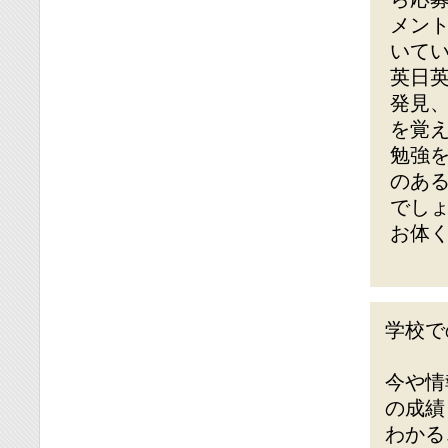
メン
いて
英日
発見
を覚
勉強
のあ
でし
お体
学校で
今や情
の成績
わかる