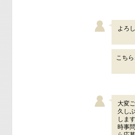
よろ
こちら
大変
久し
しま
時事
ら応