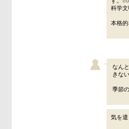
す。○
科学文
本格的
なん
きないで
季節
気を遣