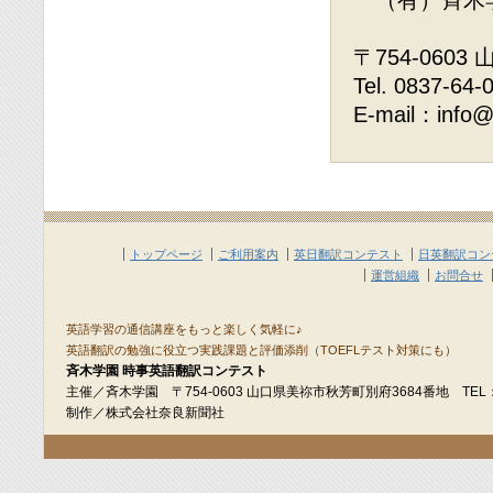
（有）斉木
〒754-060
Tel. 0837-64-
E-mail：info@
トップページ
ご利用案内
英日翻訳コンテスト
日英翻訳コン
運営組織
お問合せ
英語学習の通信講座をもっと楽しく気軽に♪
英語翻訳の勉強に役立つ実践課題と評価添削（TOEFLテスト対策にも）
斉木学園 時事英語翻訳コンテスト
主催／斉木学園 〒754-0603 山口県美祢市秋芳町別府3684番地 TEL：08
制作／株式会社奈良新聞社