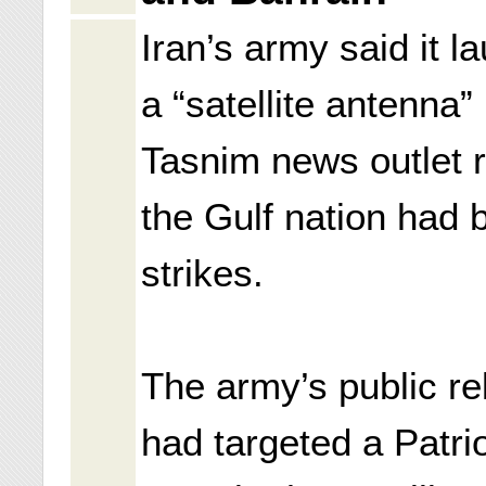
Iran’s army said it 
a “satellite antenna” 
Tasnim news outlet r
the Gulf nation had b
strikes.
The army’s public rel
had targeted a Patri