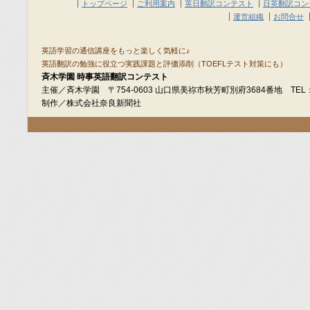
トップページ
ご利用案内
英日翻訳コンテスト
日英翻訳コン
運営組織
お問合せ
英語学習の通信講座をもっと楽しく気軽に♪
英語翻訳の勉強に役立つ実践課題と評価添削（TOEFLテスト対策にも）
斉木学園 時事英語翻訳コンテスト
主催／斉木学園 〒754-0603 山口県美祢市秋芳町別府3684番地 TEL：08
制作／株式会社奈良新聞社