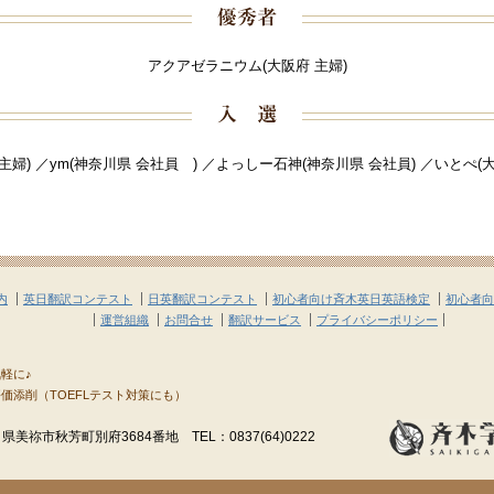
アクアゼラニウム(大阪府 主婦)
主婦) ／ym(神奈川県 会社員 ) ／よっしー石神(神奈川県 会社員) ／いとぺ(
内
英日翻訳コンテスト
日英翻訳コンテスト
初心者向け斉木英日英語検定
初心者向
運営組織
お問合せ
翻訳サービス
プライバシーポリシー
軽に♪
価添削（TOEFLテスト対策にも）
県美祢市秋芳町別府3684番地 TEL：0837(64)0222