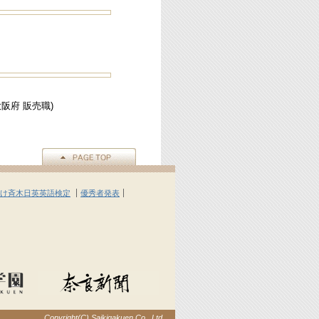
大阪府 販売職)
け斉木日英英語検定
優秀者発表
Copyright(C) Saikigakuen Co., Ltd.