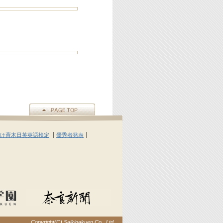
け斉木日英英語検定
優秀者発表
Copyright(C) Saikigakuen Co., Ltd.