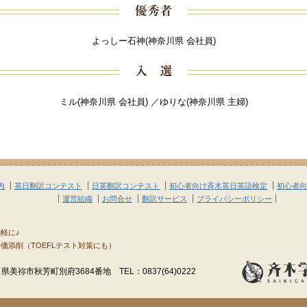
よっしー石神(神奈川県 会社員)
ミル(神奈川県 会社員) ／ゆりな(神奈川県 主婦)
内
英日翻訳コンテスト
日英翻訳コンテスト
初心者向け斉木英日英語検定
初心者向
運営組織
お問合せ
翻訳サービス
プライバシーポリシー
軽に♪
価添削（TOEFLテスト対策にも）
県美祢市秋芳町別府3684番地 TEL：0837(64)0222