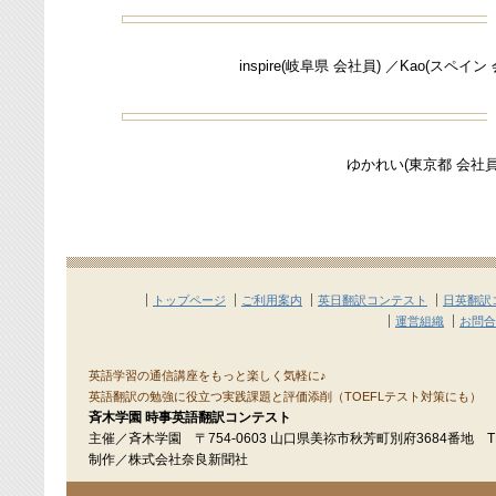
inspire(岐阜県 会社員) ／Kao(スペイ
ゆかれい(東京都 会社員) 
トップページ
ご利用案内
英日翻訳コンテスト
日英翻訳
運営組織
お問合
英語学習の通信講座をもっと楽しく気軽に♪
英語翻訳の勉強に役立つ実践課題と評価添削（TOEFLテスト対策にも）
斉木学園 時事英語翻訳コンテスト
主催／斉木学園 〒754-0603 山口県美祢市秋芳町別府3684番地 TEL：
制作／株式会社奈良新聞社