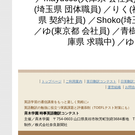
(埼玉県 団体職員) ／りく
県 契約社員) ／Shoko(
／ゆ(東京都 会社員) ／青
庫県 求職中) ／
トップページ
ご利用案内
英日翻訳コンテスト
日英翻訳
運営組織
お問合
英語学習の通信講座をもっと楽しく気軽に♪
英語翻訳の勉強に役立つ実践課題と評価添削（TOEFLテスト対策にも）
斉木学園 時事英語翻訳コンテスト
主催／斉木学園 〒754-0603 山口県美祢市秋芳町別府3684番地 TEL：
制作／株式会社奈良新聞社