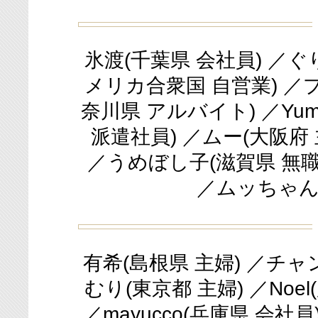
氷渡(千葉県 会社員) ／ぐり
メリカ合衆国 自営業) ／プー
奈川県 アルバイト) ／Yumi
派遣社員) ／ムー(大阪府 
／うめぼし子(滋賀県 無職)
／ムッちゃん
有希(島根県 主婦) ／チャ
むり(東京都 主婦) ／Noe
／mayucco(兵庫県 会社